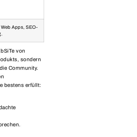
e Web Apps, SEO-
g.
EbSiTe von
rodukts, sondern
 die Community.
en
 bestens erfüllt:
hdachte
prechen.