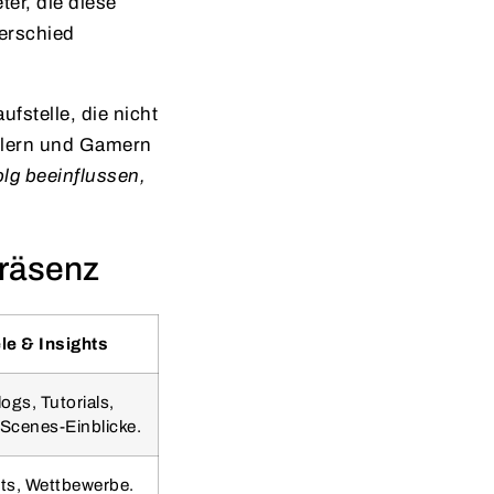
er, die diese
terschied
ufstelle, die nicht
cklern und Gamern
olg beeinflussen,
Präsenz
le & Insights
ogs, Tutorials,
Scenes-Einblicke.
ts, Wettbewerbe.