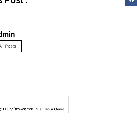
dmin
All Posts
ς: Η Περίπτωση του Rush Hour Game