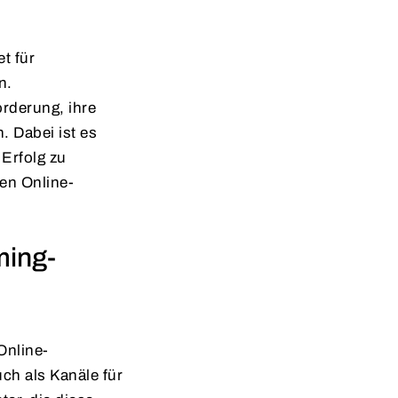
t für
n.
orderung, ihre
 Dabei ist es
 Erfolg zu
en Online-
ming-
Online-
ch als Kanäle für