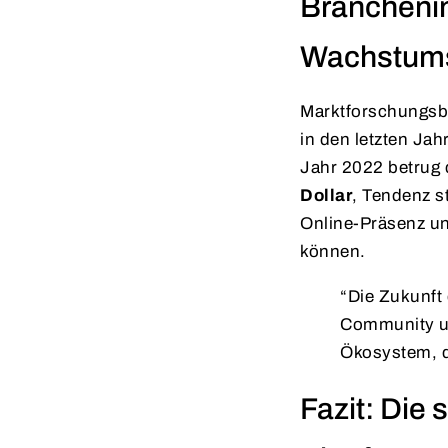
Branchenins
Wachstums
Marktforschungsbe
in den letzten Jah
Jahr 2022 betrug 
Dollar
, Tendenz s
Online-Präsenz un
können.
“Die Zukunft 
Community und
Ökosystem, d
Fazit: Die 