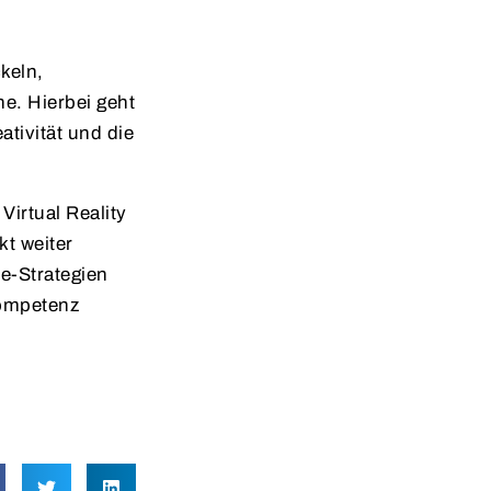
keln,
he. Hierbei geht
tivität und die
Virtual Reality
t weiter
e-Strategien
kompetenz
3