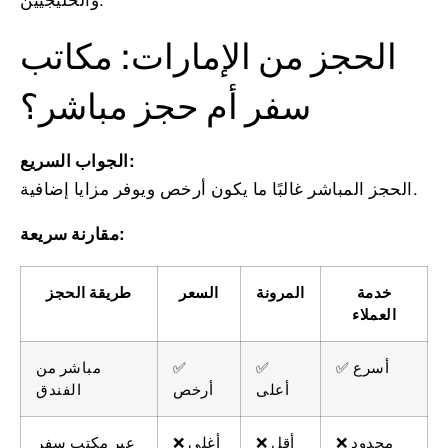
والخليجيين.
الحجز من الإمارات: مكاتب
سفر أم حجز مباشر؟
الجواب السريع:
الحجز المباشر غالبًا ما يكون أرخص ويوفر مزايا إضافية.
مقارنة سريعة:
خدمة
المرونة
السعر
طريقة الحجز
العملاء
✅ أسرع
✅
✅
مباشر من
أعلى
أرخص
الفندق
❌ محدود
❌ أقل
❌ أغلى
عبر مكتب سفر