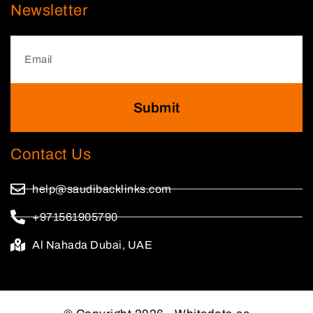
Newsletter
Submit
Contact Us
help@saudibacklinks.com
+971561905790
Al Nahada Dubai, UAE