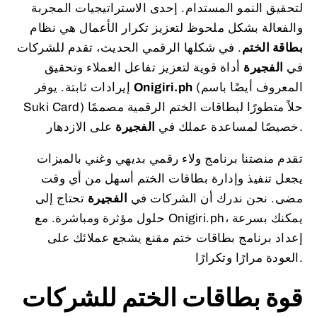
لتحقيق النمو المستدام. إحدى الاستراتيجيات المجربة
والفعالة بشكل ملحوظ لتعزيز تكرار الأعمال هي نظام
بطاقة الختم
. في شكلها الرقمي الحديث، تقدم للشركات
في
الفجيرة
أداة قوية لتعزيز تفاعل العملاء وتحقيق
(المعروف أيضًا باسم
Onigiri.ph
إيرادات ثابتة. يوفر
Suki Card) حلاً متطورًا لبطاقات الختم الرقمية مصممًا
على الازدهار.
خصيصًا لمساعدة عملك في
الفجيرة
تقدم منصتنا برنامج ولاء رقمي بديهي وغني بالميزات
يجعل تنفيذ وإدارة بطاقات الختم أسهل من أي وقت
مضى. نحن ندرك أن الشركات في
الفجيرة
تحتاج إلى
حلول مؤثرة ومباشرة. مع Onigiri.ph، يمكنك بسرعة
إعداد برنامج بطاقات ختم مقنع يشجع عملائك على
العودة مرارًا وتكرارًا.
قوة بطاقات الختم للشركات