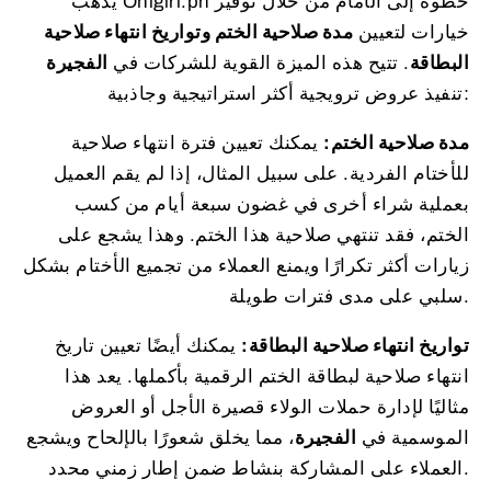
يذهب Onigiri.ph خطوة إلى الأمام من خلال توفير
خيارات لتعيين
مدة صلاحية الختم وتواريخ انتهاء صلاحية
البطاقة
. تتيح هذه الميزة القوية للشركات في
الفجيرة
تنفيذ عروض ترويجية أكثر استراتيجية وجاذبية:
مدة صلاحية الختم:
يمكنك تعيين فترة انتهاء صلاحية
للأختام الفردية. على سبيل المثال، إذا لم يقم العميل
بعملية شراء أخرى في غضون سبعة أيام من كسب
الختم، فقد تنتهي صلاحية هذا الختم. وهذا يشجع على
زيارات أكثر تكرارًا ويمنع العملاء من تجميع الأختام بشكل
سلبي على مدى فترات طويلة.
تواريخ انتهاء صلاحية البطاقة:
يمكنك أيضًا تعيين تاريخ
انتهاء صلاحية لبطاقة الختم الرقمية بأكملها. يعد هذا
مثاليًا لإدارة حملات الولاء قصيرة الأجل أو العروض
الموسمية في
الفجيرة
، مما يخلق شعورًا بالإلحاح ويشجع
العملاء على المشاركة بنشاط ضمن إطار زمني محدد.